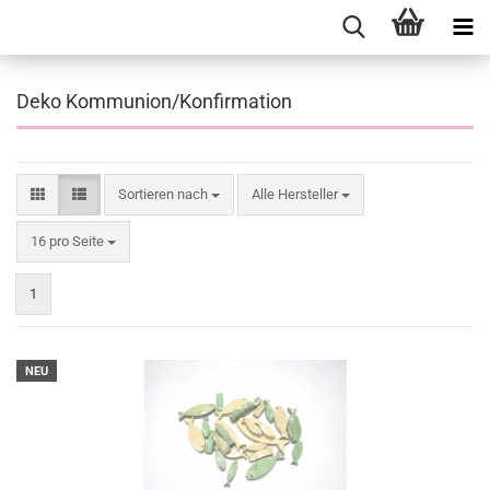
Deko Kommunion/Konfirmation
Sortieren nach
Sortieren nach
Alle Hersteller
pro Seite
16 pro Seite
1
NEU