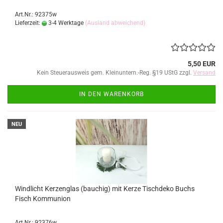
Art.Nr.: 92375w
Lieferzeit:
3-4 Werktage
(Ausland abweichend)
5,50 EUR
Kein Steuerausweis gem. Kleinuntern.-Reg. §19 UStG zzgl.
Versand
IN DEN WARENKORB
NEU
Windlicht Kerzenglas (bauchig) mit Kerze Tischdeko Buchs
Fisch Kommunion
Art.Nr.: 92376w