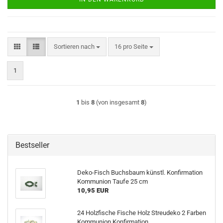
Sortieren nach
pro Seite
Sortieren nach
16 pro Seite
1
1
bis
8
(von insgesamt
8
)
Bestseller
Deko-Fisch Buchsbaum künstl. Konfirmation
Kommunion Taufe 25 cm
10,95 EUR
24 Holzfische Fische Holz Streudeko 2 Farben
Kommunion Konfirmation