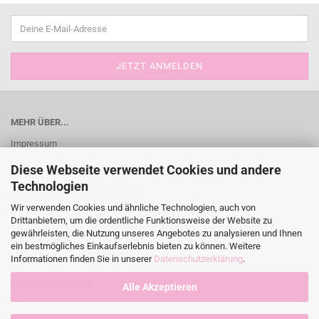
MEHR ÜBER...
Impressum
Widerrufsrecht & Muster-Widerrufsformular
Diese Webseite verwendet Cookies und andere
Technologien
Versand- & Zahlungsbedingungen
Wir verwenden Cookies und ähnliche Technologien, auch von
Kontakt
Drittanbietern, um die ordentliche Funktionsweise der Website zu
gewährleisten, die Nutzung unseres Angebotes zu analysieren und Ihnen
AGB und Kundeninformationen
ein bestmögliches Einkaufserlebnis bieten zu können. Weitere
Informationen finden Sie in unserer
Datenschutzerklärung
.
Privatsphäre und Datenschutz
Cookie Einstellungen
Alle Akzeptieren