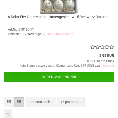
6 Deko-Eier Ostereier mit Hasengesicht weiß/schwarz Ostern
Art.Nr.: 618130-11
Lieferzeit: 1-2 Werktage
(Ausland abweichend)
5,95 EUR
0,99 EUR pro Stück
Kein Steuerausweis gem. Kleinuntern.-Reg. §19 UStG zzgl.
Versand
IN DEN WARENKORB
Sortieren nach
pro Seite
Sortieren nach
16 pro Seite
1