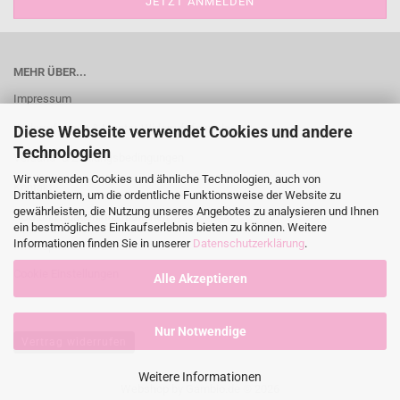
MEHR ÜBER...
Impressum
Widerrufsrecht & Muster-Widerrufsformular
Diese Webseite verwendet Cookies und andere
Technologien
Versand- & Zahlungsbedingungen
Wir verwenden Cookies und ähnliche Technologien, auch von
Kontakt
Drittanbietern, um die ordentliche Funktionsweise der Website zu
gewährleisten, die Nutzung unseres Angebotes zu analysieren und Ihnen
AGB und Kundeninformationen
ein bestmögliches Einkaufserlebnis bieten zu können. Weitere
Informationen finden Sie in unserer
Datenschutzerklärung
.
Privatsphäre und Datenschutz
Cookie Einstellungen
Alle Akzeptieren
Nur Notwendige
Vertrag widerrufen
Weitere Informationen
Webshop
by Gambio.de © 2026