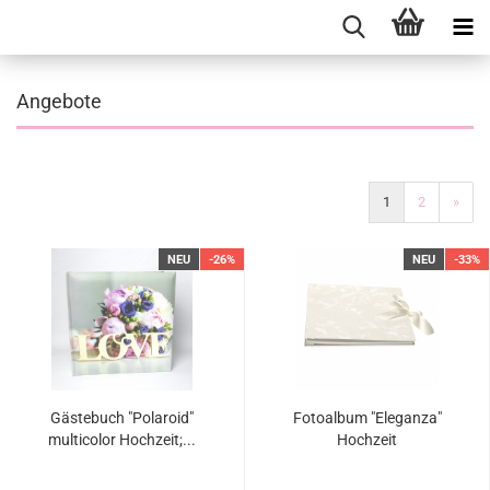
Angebote
1
2
»
NEU
-26%
NEU
-33%
Gästebuch "Polaroid"
Fotoalbum "Eleganza"
multicolor Hochzeit;...
Hochzeit