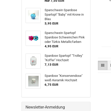
Nur 7,50 EUR
Sparschwein Spardose
Spartopf "Baby" mit Krone in
Blau
3,95 EUR
Sparschwein Spartopf
Spardose Schweinchen Pink
oder Türkis Metallicfarben
4,95 EUR
Spardose Spartopf "Trolley"
"Koffer" Hochzeit
7,13 EUR
Spardose "Konservendose"
weiß Keramik Hochzeit
6,75 EUR
Newsletter-Anmeldung