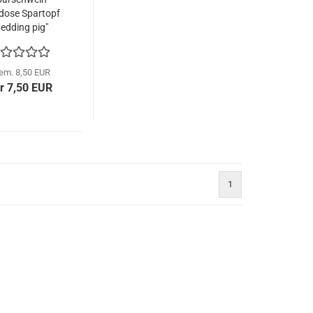
dose Spartopf
edding pig"
ier Krone weiß
5 cm Hochzeit
em. 8,50 EUR
r 7,50 EUR
1