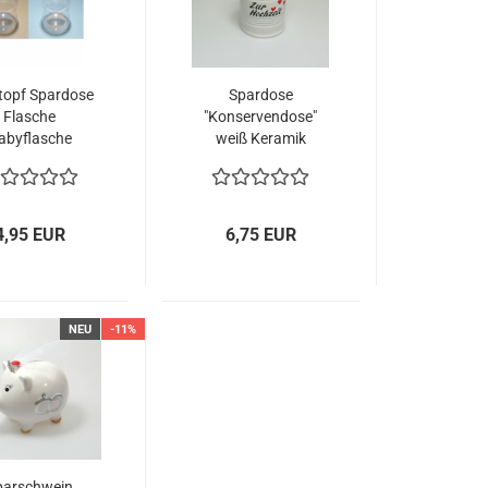
topf Spardose
Spardose
Flasche
"Konservendose"
abyflasche
weiß Keramik
weise hellblau
Hochzeit
r rosa Taufe
4,95 EUR
6,75 EUR
NEU
-11%
parschwein