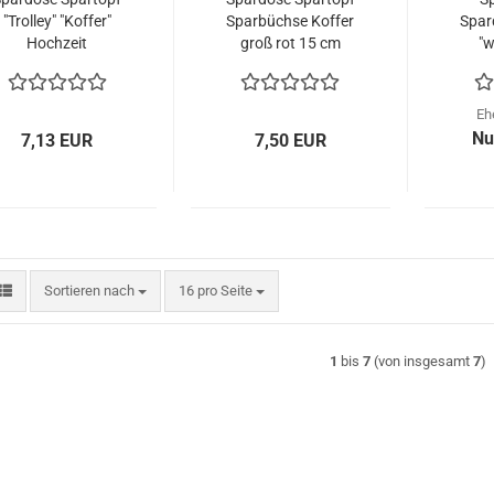
"Trolley" "Koffer"
Sparbüchse Koffer
Spar
Hochzeit
groß rot 15 cm
"w
Schle
13,
Eh
Nu
7,13 EUR
7,50 EUR
Sortieren nach
pro Seite
Sortieren nach
16 pro Seite
1
bis
7
(von insgesamt
7
)