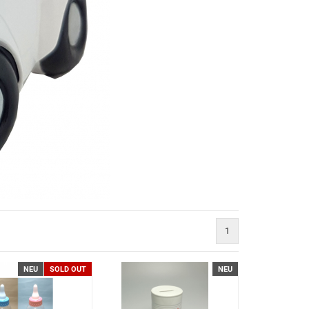
1
NEU
SOLD OUT
NEU