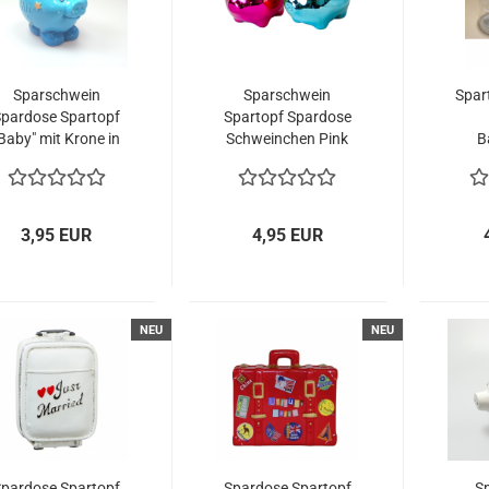
Sparschwein
Sparschwein
Spar
pardose Spartopf
Spartopf Spardose
Baby" mit Krone in
Schweinchen Pink
B
Blau
oder Türkis
wahl
Metallicfarben
ode
3,95 EUR
4,95 EUR
NEU
NEU
pardose Spartopf
Spardose Spartopf
S