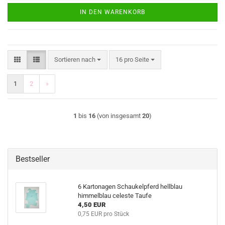
IN DEN WARENKORB
Sortieren nach
pro Seite
Sortieren nach
16 pro Seite
1
2
»
1
bis
16
(von insgesamt
20
)
Bestseller
6 Kartonagen Schaukelpferd hellblau
himmelblau celeste Taufe
4,50 EUR
0,75 EUR pro Stück