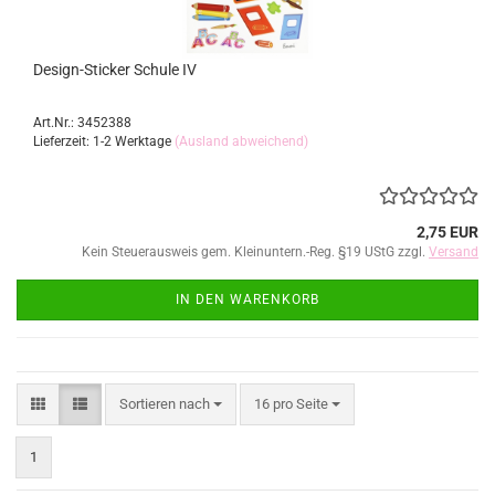
Design-Sticker Schule IV
Art.Nr.: 3452388
Lieferzeit: 1-2 Werktage
(Ausland abweichend)
2,75 EUR
Kein Steuerausweis gem. Kleinuntern.-Reg. §19 UStG zzgl.
Versand
IN DEN WARENKORB
Sortieren nach
pro Seite
Sortieren nach
16 pro Seite
1