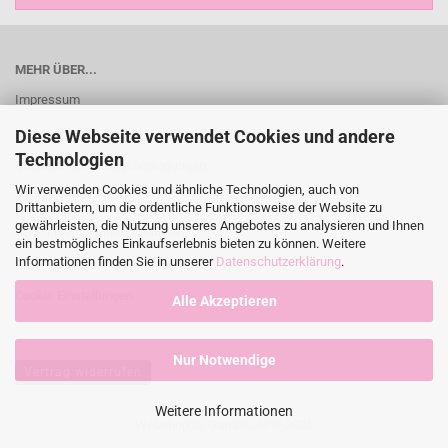
MEHR ÜBER...
Impressum
Widerrufsrecht & Muster-Widerrufsformular
Diese Webseite verwendet Cookies und andere
Technologien
Versand- & Zahlungsbedingungen
Wir verwenden Cookies und ähnliche Technologien, auch von
Kontakt
Drittanbietern, um die ordentliche Funktionsweise der Website zu
gewährleisten, die Nutzung unseres Angebotes zu analysieren und Ihnen
AGB und Kundeninformationen
ein bestmögliches Einkaufserlebnis bieten zu können. Weitere
Informationen finden Sie in unserer
Datenschutzerklärung
.
Privatsphäre und Datenschutz
Cookie Einstellungen
Alle Akzeptieren
Nur Notwendige
Vertrag widerrufen
Weitere Informationen
Webshop
by Gambio.de © 2026