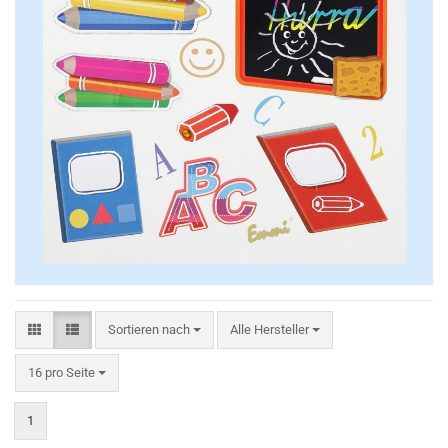
Sortieren nach
Sortieren nach
Alle Hersteller
pro Seite
16 pro Seite
1