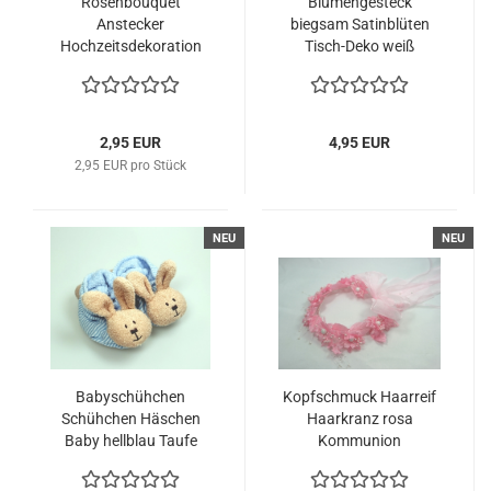
Rosenbouquet
Blumengesteck
Anstecker
biegsam Satinblüten
Hochzeitsdekoration
Tisch-Deko weiß
weiß Hochzeit
Hochzeit
2,95 EUR
4,95 EUR
2,95 EUR pro Stück
NEU
NEU
Babyschühchen
Kopfschmuck Haarreif
Schühchen Häschen
Haarkranz rosa
Baby hellblau Taufe
Kommunion
Geburt
Blumenkind Hochzeit