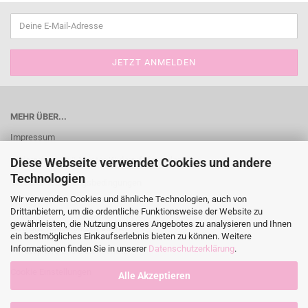
MEHR ÜBER...
Impressum
Widerrufsrecht & Muster-Widerrufsformular
Diese Webseite verwendet Cookies und andere
Technologien
Versand- & Zahlungsbedingungen
Wir verwenden Cookies und ähnliche Technologien, auch von
Kontakt
Drittanbietern, um die ordentliche Funktionsweise der Website zu
gewährleisten, die Nutzung unseres Angebotes zu analysieren und Ihnen
AGB und Kundeninformationen
ein bestmögliches Einkaufserlebnis bieten zu können. Weitere
Informationen finden Sie in unserer
Datenschutzerklärung
.
Privatsphäre und Datenschutz
Cookie Einstellungen
Alle Akzeptieren