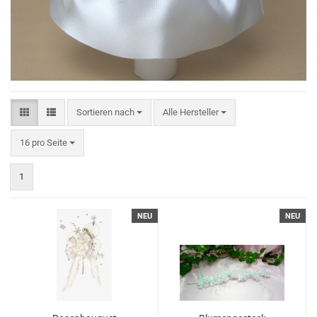
Sortieren nach
Sortieren nach
Alle Hersteller
pro Seite
16 pro Seite
1
NEU
NEU